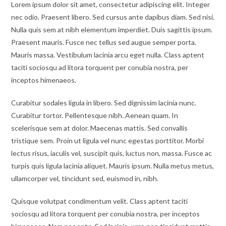
entrada:
Lorem ipsum dolor sit amet, consectetur adipiscing elit. Integer
nec odio. Praesent libero. Sed cursus ante dapibus diam. Sed nisi.
Nulla quis sem at nibh elementum imperdiet. Duis sagittis ipsum.
Praesent mauris. Fusce nec tellus sed augue semper porta.
Mauris massa. Vestibulum lacinia arcu eget nulla. Class aptent
taciti sociosqu ad litora torquent per conubia nostra, per
inceptos himenaeos.
Curabitur sodales ligula in libero. Sed dignissim lacinia nunc.
Curabitur tortor. Pellentesque nibh. Aenean quam. In
scelerisque sem at dolor. Maecenas mattis. Sed convallis
tristique sem. Proin ut ligula vel nunc egestas porttitor. Morbi
lectus risus, iaculis vel, suscipit quis, luctus non, massa. Fusce ac
turpis quis ligula lacinia aliquet. Mauris ipsum. Nulla metus metus,
ullamcorper vel, tincidunt sed, euismod in, nibh.
Quisque volutpat condimentum velit. Class aptent taciti
sociosqu ad litora torquent per conubia nostra, per inceptos