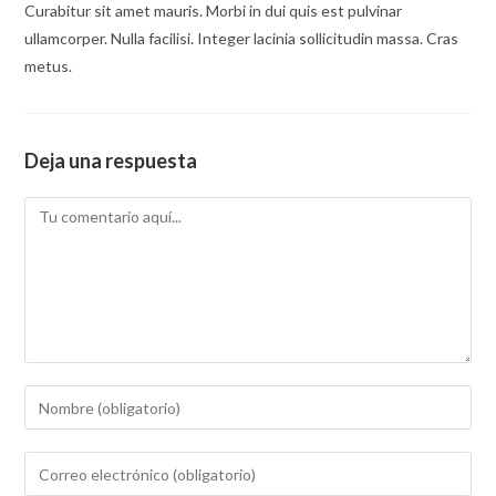
Curabitur sit amet mauris. Morbi in dui quis est pulvinar
ullamcorper. Nulla facilisi. Integer lacinia sollicitudin massa. Cras
metus.
Deja una respuesta
Comentario
Introduce
tu
nombre
Introduce
o
tu