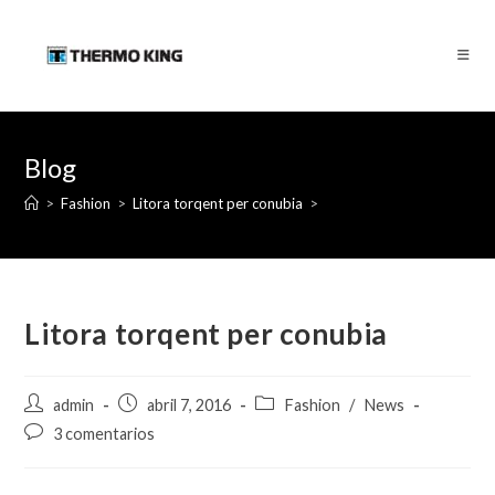
Saltar
al
contenido
Blog
>
Fashion
>
Litora torqent per conubia
>
Litora torqent per conubia
Autor
Publicación
Categoría
admin
abril 7, 2016
Fashion
/
News
de
de
de
Comentarios
3 comentarios
la
la
la
de
entrada:
entrada:
entrada:
la