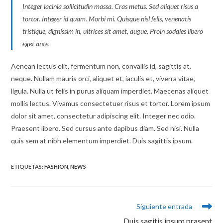
Integer lacinia sollicitudin massa. Cras metus. Sed aliquet risus a
tortor. Integer id quam. Morbi mi. Quisque nisl felis, venenatis
tristique, dignissim in, ultrices sit amet, augue. Proin sodales libero
eget ante.
Aenean lectus elit, fermentum non, convallis id, sagittis at,
neque. Nullam mauris orci, aliquet et, iaculis et, viverra vitae,
ligula. Nulla ut felis in purus aliquam imperdiet. Maecenas aliquet
mollis lectus. Vivamus consectetuer risus et tortor. Lorem ipsum
dolor sit amet, consectetur adipiscing elit. Integer nec odio.
Praesent libero. Sed cursus ante dapibus diam. Sed nisi. Nulla
quis sem at nibh elementum imperdiet. Duis sagittis ipsum.
ETIQUETAS:
FASHION
,
NEWS
Leer
Siguiente entrada
más
Duis sagitis ipsum prasent