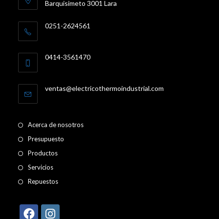
Barquisimeto 3001 Lara
0251-2624561
0414-3561470
Se
ventas@electricothermoindustrial.com
abre
en
tu
aplicación
Acerca de nosotros
Presupuesto
Productos
Servicios
Repuestos