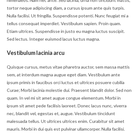
himenaeos. Nam nec ante. Sed lacinia, urna non tincidunt mattis,
tortor neque adipiscing diam, a cursus ipsum ante quis turpis.
Nulla facilisi. Ut fringilla. Suspendisse potenti. Nunc feugiat mi a
tellus consequat imperdiet. Vestibulum sapien. Proin quam.
Etiam ultrices. Suspendisse in justo eu magna luctus suscipit.
Sed lectus. Integer euismod lacus luctus magna.
Vestibulum lacinia arcu
Quisque cursus, metus vitae pharetra auctor, sem massa mattis
sem, at interdum magna augue eget diam. Vestibulum ante
ipsum primis in faucibus orci luctus et ultrices posuere cubilia
Curae; Morbi lacinia molestie dui. Praesent blandit dolor. Sed non
quam. In vel mi sit amet augue congue elementum. Morbi in
ipsum sit amet pede facilisis laoreet. Donec lacus nunc, viverra
nec, blandit vel, egestas et, augue. Vestibulum tincidunt
malesuada tellus. Ut ultrices ultrices enim. Curabitur sit amet
mauris. Morbi in dui quis est pulvinar ullamcorper. Nulla facilisi.