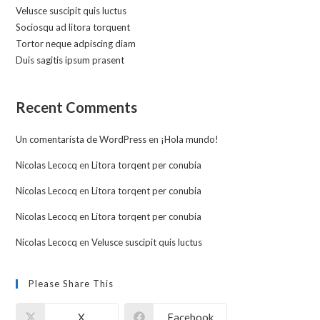
Velusce suscipit quis luctus
Sociosqu ad litora torquent
Tortor neque adpiscing diam
Duis sagitis ipsum prasent
Recent Comments
Un comentarista de WordPress
en
¡Hola mundo!
Nicolas Lecocq
en
Litora torqent per conubia
Nicolas Lecocq
en
Litora torqent per conubia
Nicolas Lecocq
en
Litora torqent per conubia
Nicolas Lecocq
en
Velusce suscipit quis luctus
Please Share This
X
Facebook