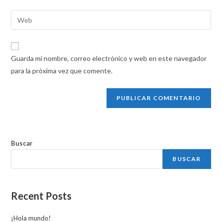
nombre
dirección
Introduce
de
de
la
usuario
correo
URL
para
electrónico
de
comentar
Guarda mi nombre, correo electrónico y web en este navegador
para
tu
para la próxima vez que comente.
comentar
web
(opcional)
Buscar
BUSCAR
Recent Posts
¡Hola mundo!