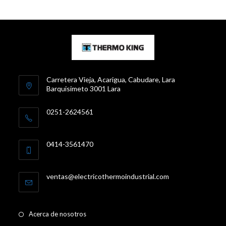
Carretera Vieja, Acarigua, Cabudare, Lara
Barquisimeto 3001 Lara
0251-2624561
0414-3561470
Se
ventas@electricothermoindustrial.com
abre
en
tu
aplicación
Acerca de nosotros